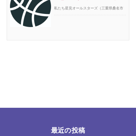
ズ
私たち星見オールスターズ（三重県桑名市
星見ヶ丘で活動するミニバスケットボール
“https://basketball.oji-cloud.net/2021/06/14/message-r3-0614/”
チーム）は5年前にスタートし、今年で6年
目に突入しました。今日は、星見オールス
ターズの設立までのことを書かせて貰えた
らと思います。
最近の投稿