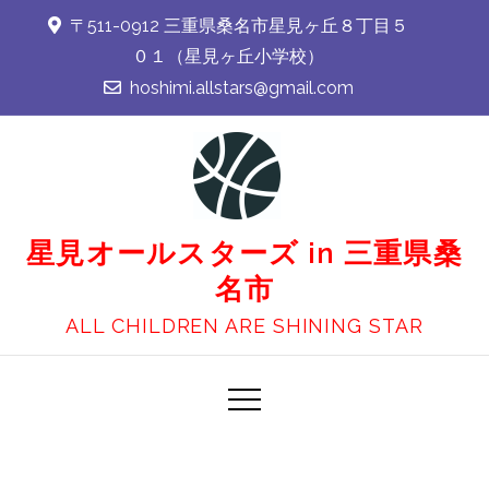
Skip
〒511-0912 三重県桑名市星見ヶ丘８丁目５
to
０１（星見ヶ丘小学校）
content
hoshimi.allstars@gmail.com
星見オールスターズ in 三重県桑
名市
ALL CHILDREN ARE SHINING STAR