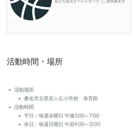
私たち星見オールスターズ（三重県桑名市
星見ヶ丘で活動するミニバスケットボール
“https://basketball.oji-cloud.net/2021/06/14/message-r3-0614/”
チーム）は5年前にスタートし、今年で6年
目に突入しました。今日は、星見オールス
ターズの設立までのことを書かせて貰えた
らと思います。
活動時間・場所
活動場所
桑名市立星見ヶ丘小学校 体育館
活動時間
平日：毎週水曜日 午後5:00～7:00
休日：毎週日曜日 午前9:00～12:00