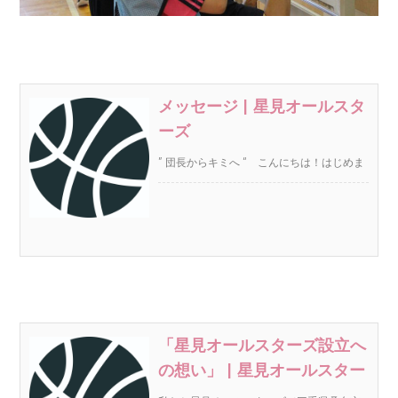
メッセージ | 星見オールスタ
ーズ
” 団長からキミへ “ こんにちは！はじめま
して、あなたの応援団長こと「団長」で
“https://basketball.oji-cloud.net/message/”
す。
「星見オールスターズ設立へ
の想い」 | 星見オールスター
ズ