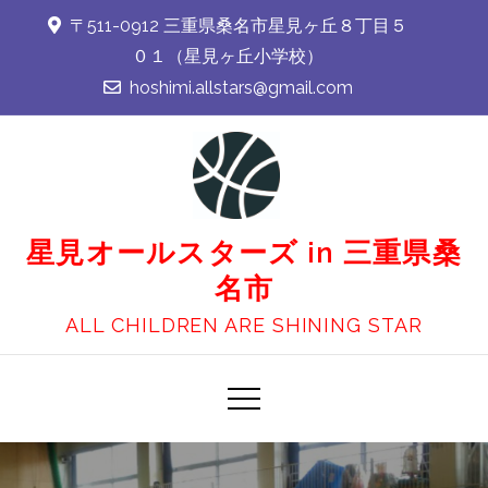
Skip
〒511-0912 三重県桑名市星見ヶ丘８丁目５
to
０１（星見ヶ丘小学校）
content
hoshimi.allstars@gmail.com
星見オールスターズ in 三重県桑
名市
ALL CHILDREN ARE SHINING STAR